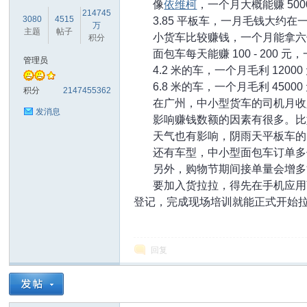
像
依维柯
，一个月大概能赚 500
214745
3080
4515
3.85 平板车，一月毛钱大约
万
主题
帖子
小货车比较赚钱，一个月能拿六
积分
面包车每天能赚 100 - 200
管理员
4.2 米的车，一个月毛利 12000
库
6.8 米的车，一个月毛利 450
积分
2147455362
在广州，中小型货车的司机月收入在 
发消息
影响赚钱数额的因素有很多。比
天气也有影响，阴雨天平板车的
还有车型，中小型面包车订单多
另外，购物节期间接单量会增多
要加入货拉拉，得先在手机应用
登记，完成现场培训就能正式开始
论
回复