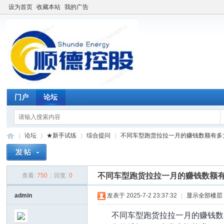
设为首页
收藏本站
我的广告
门户
论坛
论坛
★新手试练
综合提问
不同车型跑货拉拉一月的赚钱数额有多大差
不同车型跑货拉拉一月的赚钱数额
查看:
750
|
回复:
0
仓
»
›
›
›
admin
发表于 2025-7-2 23:37:32
|
显示全部楼层
不同车型跑货拉拉一月的赚钱数