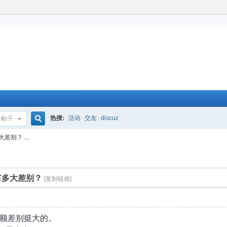
热搜:
活动
交友
discuz
帖子
搜
别？ ...
索
有多大差别？
[复制链接]
额差别挺大的。