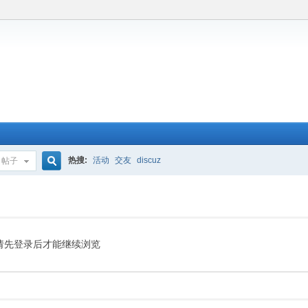
热搜:
活动
交友
discuz
帖子
搜
索
请先登录后才能继续浏览