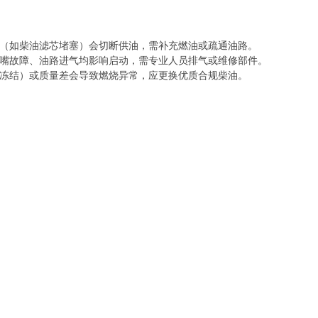
堵塞（如柴油滤芯堵塞）会切断供油，需补充燃油或疏通油路。
喷油嘴故障、油路进气均影响启动，需专业人员排气或维修部件。
季冻结）或质量差会导致燃烧异常，应更换优质合规柴油。‌‌‌