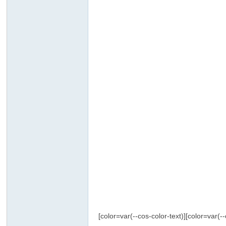
坛
[color=var(--cos-color-text)]
[color=var(