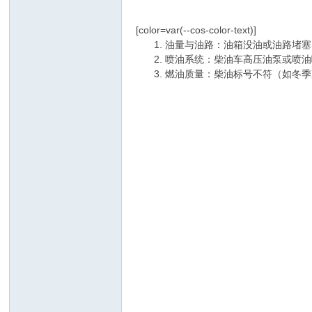
[color=var(--cos-color-text)]
‌油量与油路‌：油箱没油或油路
‌喷油系统‌：柴油车高压油泵或
‌燃油质量‌：柴油标号不符（如冬