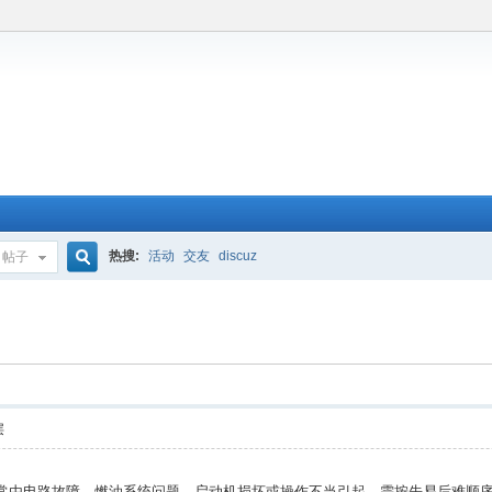
热搜:
活动
交友
discuz
帖子
搜
索
层
]铲车打不着火通常由‌电路故障‌、‌燃油系统问题‌、‌启动机损坏‌或‌操作不当‌引起，需按先易后难顺序排