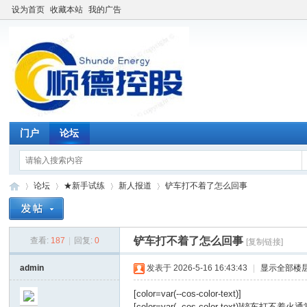
设为首页
收藏本站
我的广告
门户
论坛
论坛
★新手试练
新人报道
铲车打不着了怎么回事
铲车打不着了怎么回事
查看:
187
|
回复:
0
[复制链接]
仓
»
›
›
›
admin
发表于 2026-5-16 16:43:43
|
显示全部楼
[color=var(--cos-color-text)]
[color=var(--cos-color-text)