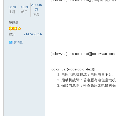
214745
3078
4513
万
主题
帖子
积分
管理员
库
积分
2147455356
发消息
[color=var(--cos-color-text)]
[color=var(--
[color=var(--cos-color-text)]
‌电瓶亏电或损坏‌：电瓶电量不
‌启动机故障‌：若电瓶有电但启
论
‌保险与总闸‌：检查高压泵电磁阀