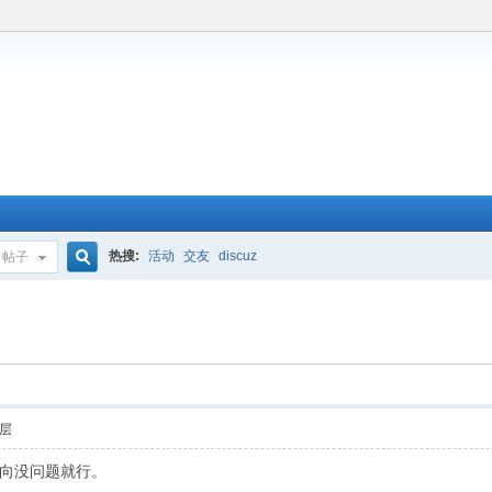
热搜:
活动
交友
discuz
帖子
搜
索
层
向没问题就行。