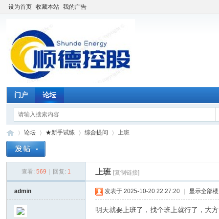
设为首页
收藏本站
我的广告
门户
论坛
论坛
★新手试练
综合提问
上班
上班
查看:
569
|
回复:
1
[复制链接]
仓
»
›
›
›
admin
发表于 2025-10-20 22:27:20
|
显示全部楼
明天就要上班了，找个班上就行了，大方